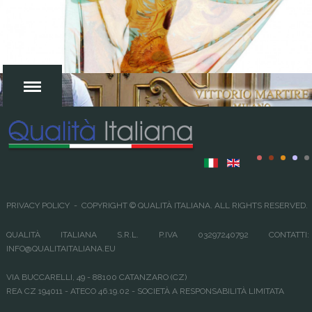
MENU
PRIVACY POLICY
- COPYRIGHT © QUALITÀ ITALIANA. ALL RIGHTS RESERVED.
QUALITÀ ITALIANA S.R.L. P.IVA 03297240792 CONTATTI:
INFO@QUALITAITALIANA.EU
VIA BUCCARELLI, 49 - 88100 CATANZARO (CZ)
REA CZ 194011 - ATECO 46.19.02 - SOCIETÀ A RESPONSABILITÀ LIMITATA