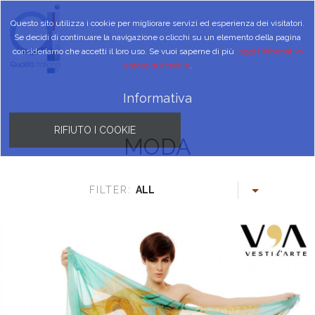
Questo sito utilizza i cookie per migliorare servizi ed esperienza dei visitatori.
Se decidi di continuare la navigazione o clicchi su un elemento della pagina
consideriamo che accetti il loro uso. Se vuoi saperne di più
leggi l’Informativa
estesa sui cookie
.
Informativa
RIFIUTO I COOKIE
MODA
FILTER:
ALL